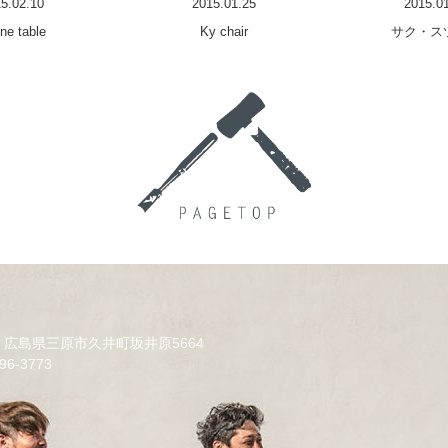
5.02.10
2015.01.25
2015.0
ne table
Ky chair
サク・ス
14 広島県三原市久井町坂井原5664
96-3773